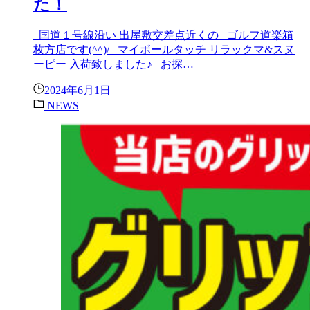
た！
国道１号線沿い 出屋敷交差点近くの ゴルフ道楽箱
枚方店です(^^)/ マイボールタッチ リラックマ&スヌ
ーピー 入荷致しました♪ お探…
2024年6月1日
NEWS