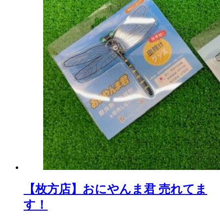
【枚方店】おにやんま君 売れてま
す！