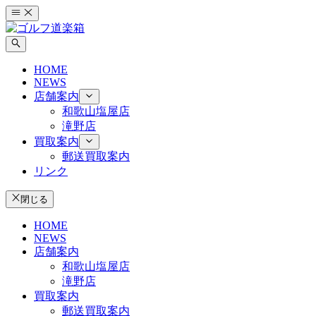
コ
ン
テ
ン
HOME
ツ
NEWS
へ
店舗案内
ス
和歌山塩屋店
キ
滝野店
ッ
買取案内
プ
郵送買取案内
リンク
閉じる
HOME
NEWS
店舗案内
和歌山塩屋店
滝野店
買取案内
郵送買取案内