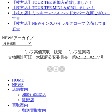
【枚方店】TOUR TEE 追加入荷致しました！
【枚方店】TOUR TEE MINI 入荷致しました！
【枚方店】ミッキーマウス ヘッドカバー 在庫ございま
す☆
【枚方店】NEWインスパイラルグローブ 入荷してま
す☆
NEWSアーカイブ
NEWS
ア
ゴルフ高価買取・販売 ゴルフ道楽箱
ー
古物商許可証 大阪府公安委員会 第621121102177号
カ
イ
X
Facebook
Instagram
ブ
HOME
NEWS
店舗案内
和歌山塩屋店
滝野店
買取案内
郵送買取案内