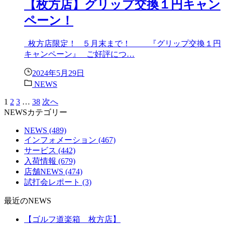
【枚方店】グリップ交換１円キャン
ペーン！
枚方店限定！ ５月末まで！ 『グリップ交換１円
キャンペーン』 ご好評につ…
2024年5月29日
NEWS
1
2
3
…
38
次へ
NEWSカテゴリー
NEWS
(489)
インフォメーション
(467)
サービス
(442)
入荷情報
(679)
店舗NEWS
(474)
試打会レポート
(3)
最近のNEWS
【ゴルフ道楽箱 枚方店】