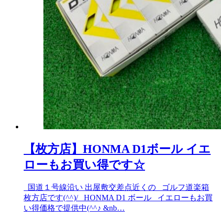
【枚方店】HONMA D1ボール イエ
ローもお買い得です☆
国道１号線沿い 出屋敷交差点近くの ゴルフ道楽箱
枚方店です(^^)/ HONMA D1 ボール イエローもお買
い得価格で提供中(^^♪ &nb…