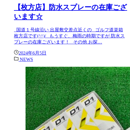
【枚方店】防水スプレーの在庫ござ
います☆
国道１号線沿い 出屋敷交差点近くの ゴルフ道楽箱
枚方店です(^^)/ もうすぐ、梅雨の時期ですが 防水ス
プレーの在庫ございます！ その他 お探…
2024年6月5日
NEWS