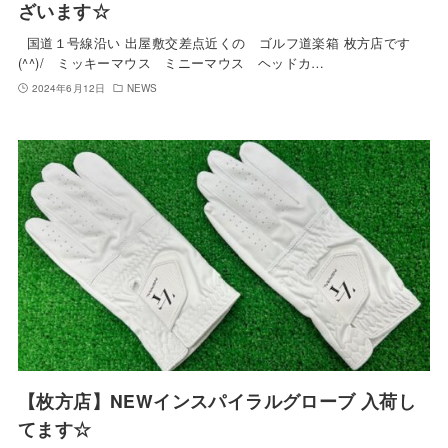
ざいます☆
国道１号線沿い 出屋敷交差点近くの ゴルフ道楽箱 枚方店です
(^^)/ ミッキーマウス ミニーマウス ヘッドカ…
2024年6月12日
NEWS
【枚方店】NEWインスパイラルグローブ 入荷し
てます☆