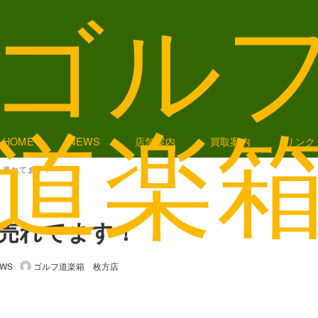
HOME
NEWS
店舗案内
買取案内
リンク
 売れてます！
 売れてます！
WS
ゴルフ道楽箱 枚方店