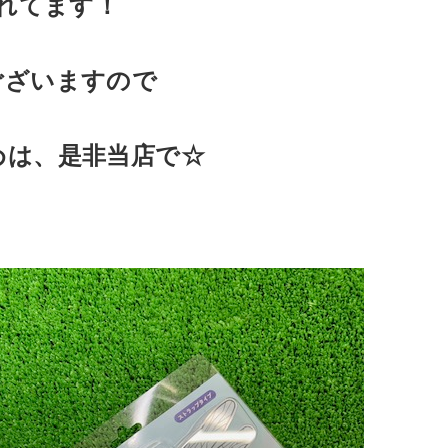
れてます！
ございますので
めは、是非当店で☆