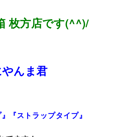
 枚方店です(^^)/
にやんま君
プ』『ストラップタイプ』