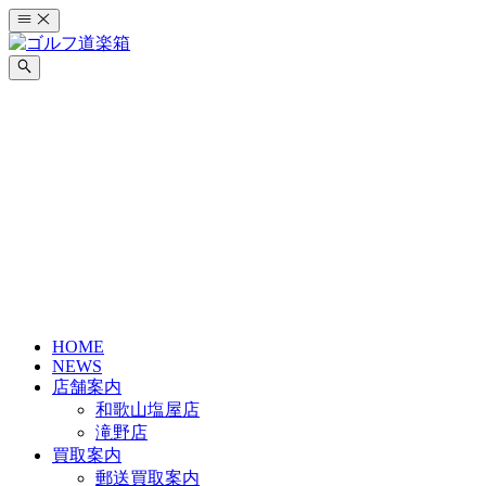
コ
ン
テ
ン
ツ
へ
ス
キ
ッ
プ
HOME
NEWS
店舗案内
和歌山塩屋店
滝野店
買取案内
郵送買取案内