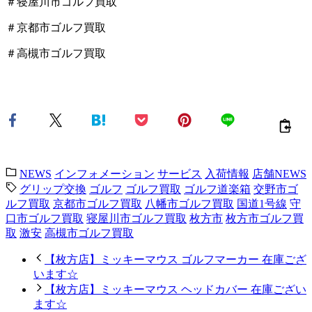
＃寝屋川市ゴルフ買取
＃京都市ゴルフ買取
＃高槻市ゴルフ買取
NEWS
インフォメーション
サービス
入荷情報
店舗NEWS
グリップ交換
ゴルフ
ゴルフ買取
ゴルフ道楽箱
交野市ゴ
ルフ買取
京都市ゴルフ買取
八幡市ゴルフ買取
国道1号線
守
口市ゴルフ買取
寝屋川市ゴルフ買取
枚方市
枚方市ゴルフ買
取
激安
高槻市ゴルフ買取
【枚方店】ミッキーマウス ゴルフマーカー 在庫ござ
います☆
【枚方店】ミッキーマウス ヘッドカバー 在庫ござい
ます☆