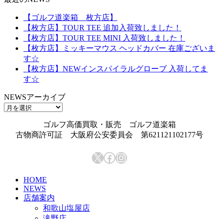
【ゴルフ道楽箱 枚方店】
【枚方店】TOUR TEE 追加入荷致しました！
【枚方店】TOUR TEE MINI 入荷致しました！
【枚方店】ミッキーマウス ヘッドカバー 在庫ございま
す☆
【枚方店】NEWインスパイラルグローブ 入荷してま
す☆
NEWSアーカイブ
NEWS
ア
ゴルフ高価買取・販売 ゴルフ道楽箱
ー
古物商許可証 大阪府公安委員会 第621121102177号
カ
イ
X
Facebook
Instagram
ブ
HOME
NEWS
店舗案内
和歌山塩屋店
滝野店