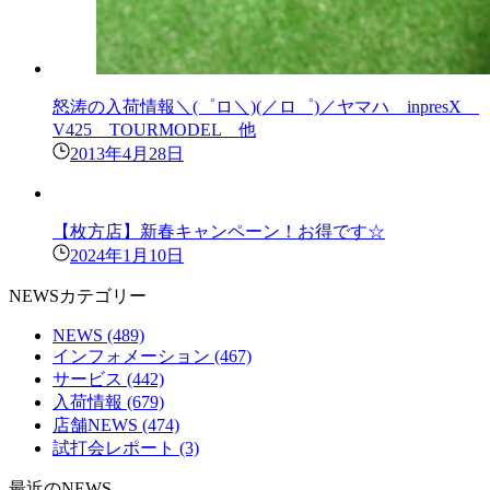
怒涛の入荷情報＼(゜ロ＼)(／ロ゜)／ヤマハ inpresX
V425 TOURMODEL 他
2013年4月28日
【枚方店】新春キャンペーン！お得です☆
2024年1月10日
NEWSカテゴリー
NEWS
(489)
インフォメーション
(467)
サービス
(442)
入荷情報
(679)
店舗NEWS
(474)
試打会レポート
(3)
最近のNEWS