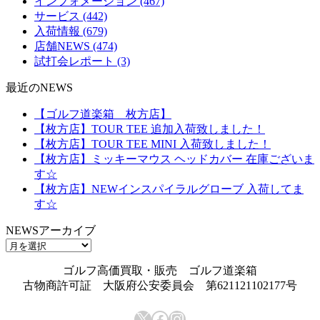
インフォメーション
(467)
サービス
(442)
入荷情報
(679)
店舗NEWS
(474)
試打会レポート
(3)
最近のNEWS
【ゴルフ道楽箱 枚方店】
【枚方店】TOUR TEE 追加入荷致しました！
【枚方店】TOUR TEE MINI 入荷致しました！
【枚方店】ミッキーマウス ヘッドカバー 在庫ございま
す☆
【枚方店】NEWインスパイラルグローブ 入荷してま
す☆
NEWSアーカイブ
NEWS
ア
ゴルフ高価買取・販売 ゴルフ道楽箱
ー
古物商許可証 大阪府公安委員会 第621121102177号
カ
イ
X
Facebook
Instagram
ブ