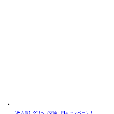
【枚方店】グリップ交換１円キャンペーン！