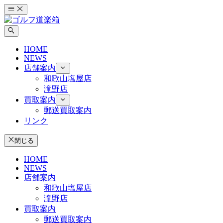
コ
ン
テ
ン
HOME
ツ
NEWS
へ
店舗案内
ス
和歌山塩屋店
キ
滝野店
ッ
買取案内
プ
郵送買取案内
リンク
閉じる
HOME
NEWS
店舗案内
和歌山塩屋店
滝野店
買取案内
郵送買取案内