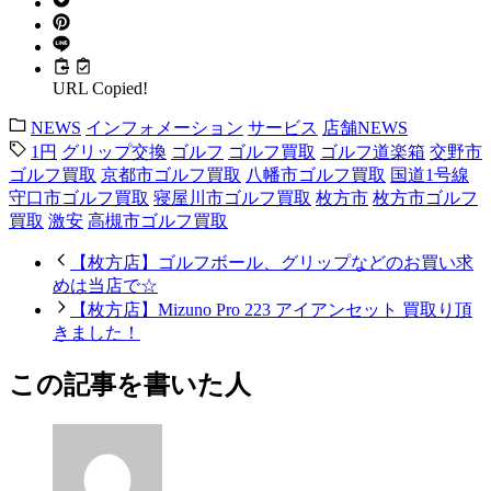
URL Copied!
NEWS
インフォメーション
サービス
店舗NEWS
1円
グリップ交換
ゴルフ
ゴルフ買取
ゴルフ道楽箱
交野市
ゴルフ買取
京都市ゴルフ買取
八幡市ゴルフ買取
国道1号線
守口市ゴルフ買取
寝屋川市ゴルフ買取
枚方市
枚方市ゴルフ
買取
激安
高槻市ゴルフ買取
【枚方店】ゴルフボール、グリップなどのお買い求
めは当店で☆
【枚方店】Mizuno Pro 223 アイアンセット 買取り頂
きました！
この記事を書いた人