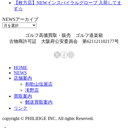
【枚方店】NEWインスパイラルグローブ 入荷してま
す☆
NEWSアーカイブ
NEWS
ア
ゴルフ高価買取・販売 ゴルフ道楽箱
ー
古物商許可証 大阪府公安委員会 第621121102177号
カ
イ
X
Facebook
Instagram
ブ
HOME
NEWS
店舗案内
和歌山塩屋店
滝野店
買取案内
郵送買取案内
リンク
copyright © PHILIDGE INC. All rights Reserved.