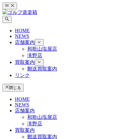
コ
ン
テ
ン
HOME
ツ
NEWS
へ
店舗案内
ス
和歌山塩屋店
キ
滝野店
ッ
買取案内
プ
郵送買取案内
リンク
閉じる
HOME
NEWS
店舗案内
和歌山塩屋店
滝野店
買取案内
郵送買取案内