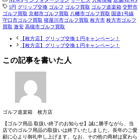
NEWS
インフォメーション
サービス
入荷情報
店舗NEWS
1円
グリップ交換
ゴルフ
ゴルフ買取
ゴルフ道楽箱
交野市
ゴルフ買取
京都市ゴルフ買取
八幡市ゴルフ買取
国道1号線
守口市ゴルフ買取
寝屋川市ゴルフ買取
枚方市
枚方市ゴルフ
買取
激安
高槻市ゴルフ買取
【枚方店】グリップ交換１円キャンペーン！
【枚方店】グリップ交換１円キャンペーン！
この記事を書いた人
ゴルフ道楽箱 枚方店
【ゴルフ用品 取扱い終了のお知らせ】誠に勝手ながら、当
店でのゴルフ用品の取扱いは終了いたしました。長年のご愛
顧に心より御礼申し上げます。なお、その他の商材は変わら