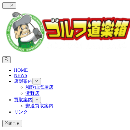
コ
ン
テ
ン
ツ
へ
ス
キ
ッ
プ
HOME
NEWS
店舗案内
和歌山塩屋店
滝野店
買取案内
郵送買取案内
リンク
閉じる