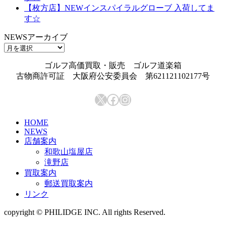
【枚方店】NEWインスパイラルグローブ 入荷してま
す☆
NEWSアーカイブ
NEWS
ア
ゴルフ高価買取・販売 ゴルフ道楽箱
ー
古物商許可証 大阪府公安委員会 第621121102177号
カ
イ
X
Facebook
Instagram
ブ
HOME
NEWS
店舗案内
和歌山塩屋店
滝野店
買取案内
郵送買取案内
リンク
copyright © PHILIDGE INC. All rights Reserved.