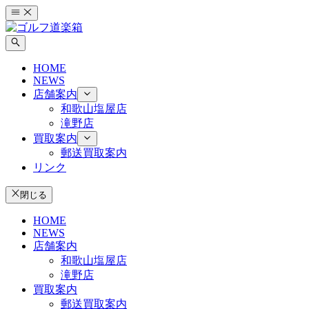
コ
ン
テ
ン
HOME
ツ
NEWS
へ
店舗案内
ス
和歌山塩屋店
キ
滝野店
ッ
買取案内
プ
郵送買取案内
リンク
閉じる
HOME
NEWS
店舗案内
和歌山塩屋店
滝野店
買取案内
郵送買取案内