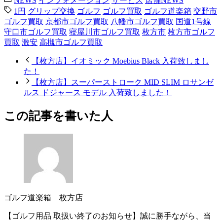
NEWS
インフォメーション
サービス
店舗NEWS
1円
グリップ交換
ゴルフ
ゴルフ買取
ゴルフ道楽箱
交野市
ゴルフ買取
京都市ゴルフ買取
八幡市ゴルフ買取
国道1号線
守口市ゴルフ買取
寝屋川市ゴルフ買取
枚方市
枚方市ゴルフ
買取
激安
高槻市ゴルフ買取
【枚方店】イオミック Moebius Black 入荷致しまし
た！
【枚方店】スーパーストローク MID SLIM ロサンゼ
ルス ドジャース モデル 入荷致しました！
この記事を書いた人
ゴルフ道楽箱 枚方店
【ゴルフ用品 取扱い終了のお知らせ】誠に勝手ながら、当