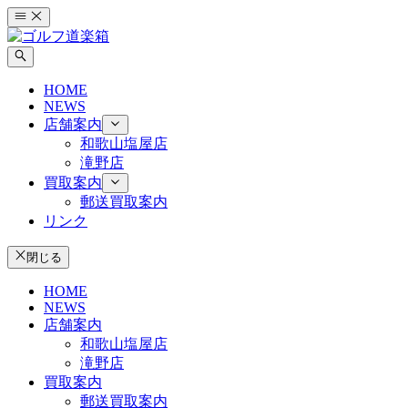
コ
ン
テ
ン
HOME
ツ
NEWS
へ
店舗案内
ス
和歌山塩屋店
キ
滝野店
ッ
買取案内
プ
郵送買取案内
リンク
閉じる
HOME
NEWS
店舗案内
和歌山塩屋店
滝野店
買取案内
郵送買取案内