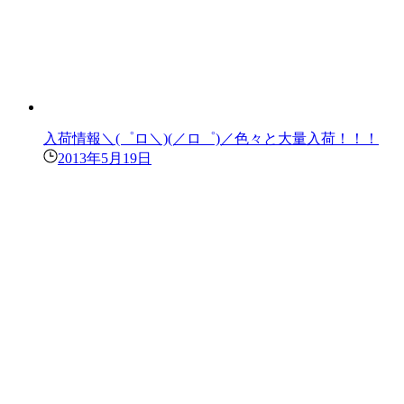
入荷情報＼(゜ロ＼)(／ロ゜)／色々と大量入荷！！！
2013年5月19日