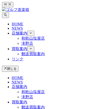
コ
ン
テ
ン
HOME
ツ
NEWS
へ
店舗案内
ス
和歌山塩屋店
キ
滝野店
ッ
買取案内
プ
郵送買取案内
リンク
閉じる
HOME
NEWS
店舗案内
和歌山塩屋店
滝野店
買取案内
郵送買取案内