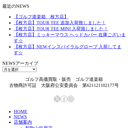
最近のNEWS
【ゴルフ道楽箱 枚方店】
【枚方店】TOUR TEE 追加入荷致しました！
【枚方店】TOUR TEE MINI 入荷致しました！
【枚方店】ミッキーマウス ヘッドカバー 在庫ございま
す☆
【枚方店】NEWインスパイラルグローブ 入荷してま
す☆
NEWSアーカイブ
NEWS
ア
ゴルフ高価買取・販売 ゴルフ道楽箱
ー
古物商許可証 大阪府公安委員会 第621121102177号
カ
イ
X
Facebook
Instagram
ブ
HOME
NEWS
店舗案内