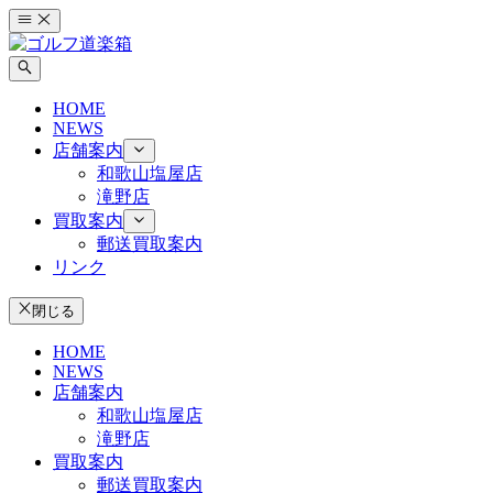
コ
ン
テ
ン
HOME
ツ
NEWS
へ
店舗案内
ス
和歌山塩屋店
キ
滝野店
ッ
買取案内
プ
郵送買取案内
リンク
閉じる
HOME
NEWS
店舗案内
和歌山塩屋店
滝野店
買取案内
郵送買取案内