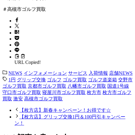
＃高槻市ゴルフ買取
URL Copied!
NEWS
インフォメーション
サービス
入荷情報
店舗NEWS
1円
グリップ交換
ゴルフ
ゴルフ買取
ゴルフ道楽箱
交野市
ゴルフ買取
京都市ゴルフ買取
八幡市ゴルフ買取
国道1号線
守口市ゴルフ買取
寝屋川市ゴルフ買取
枚方市
枚方市ゴルフ
買取
激安
高槻市ゴルフ買取
【枚方店】新春キャンペーン！お得です☆
【枚方店】グリップ交換1円＆100円引キャンペー
ン！