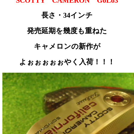
SCOTTY CAMERON GoLo3
長さ・34インチ
発売延期を幾度も重ねた
キャメロンの新作が
よぉぉぉぉぉやく入荷！！！