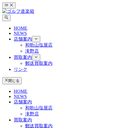
コ
ン
テ
ン
HOME
ツ
NEWS
へ
店舗案内
ス
和歌山塩屋店
キ
滝野店
ッ
買取案内
プ
郵送買取案内
リンク
閉じる
HOME
NEWS
店舗案内
和歌山塩屋店
滝野店
買取案内
郵送買取案内