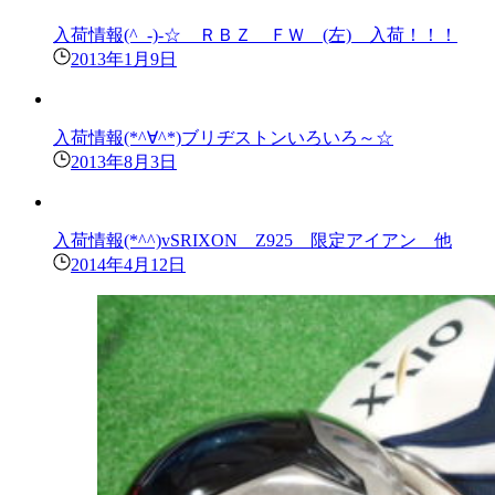
入荷情報(^_-)-☆ ＲＢＺ ＦＷ (左) 入荷！！！
2013年1月9日
入荷情報(*^∀^*)ブリヂストンいろいろ～☆
2013年8月3日
入荷情報(*^^)vSRIXON Z925 限定アイアン 他
2014年4月12日