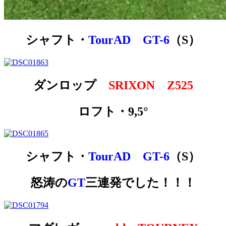
シャフト・
TourAD GT-6
（S）
ダンロップ
SRIXON Z525
ロフト・9,5°
シャフト・
TourAD GT-6
（S）
怒涛の
GT
三連発でした！！！