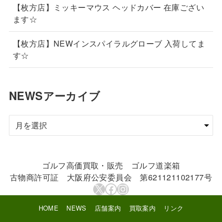
【枚方店】ミッキーマウス ヘッドカバー 在庫ござい
ます☆
【枚方店】NEWインスパイラルグローブ 入荷してま
す☆
NEWSアーカイブ
NEWS
ア
ー
カ
ゴルフ高価買取・販売 ゴルフ道楽箱
イ
古物商許可証 大阪府公安委員会 第621121102177号
ブ
X
Facebook
Instagram
HOME
NEWS
店舗案内
買取案内
リンク