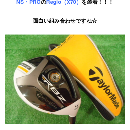
NS・PRO
の
Regio（X70）
を装着！！！
面白い組み合わせですね☆