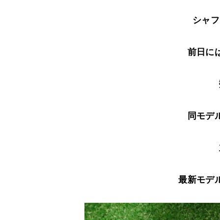
シャフ
前日に
同モデ
最新モデ