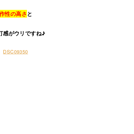
作性の高さ
と
打感がウリですね♪