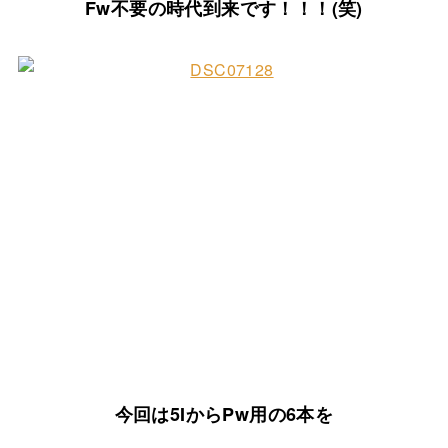
Fw不要の時代到来です！！！(笑)
今回は5IからPw用の6本を