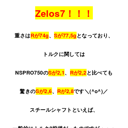
Zelos7！！！
重さは
Rが74g
、
Sが77,5g
となっており、
トルクに関しては
NSPRO750の
Sが2,1
、
Rが2,2
と比べても
驚きの
Sが2,6
、
Rが2,8
です＼(^o^)／
スチールシャフトといえば、