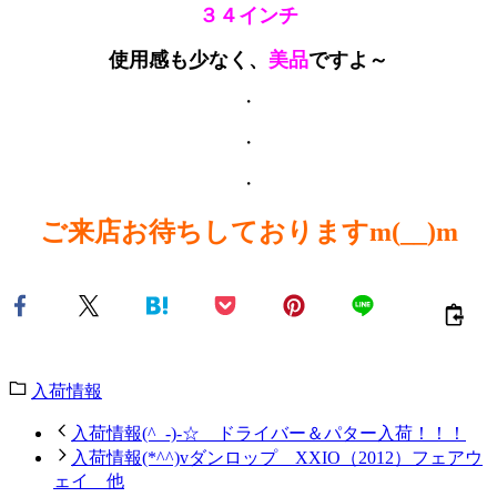
３４インチ
使用感も少なく、
美品
ですよ～
・
・
・
ご来店お待ちしておりますm(__)m
入荷情報
入荷情報(^_-)-☆ ドライバー＆パター入荷！！！
入荷情報(*^^)vダンロップ XXIO（2012）フェアウ
ェイ 他