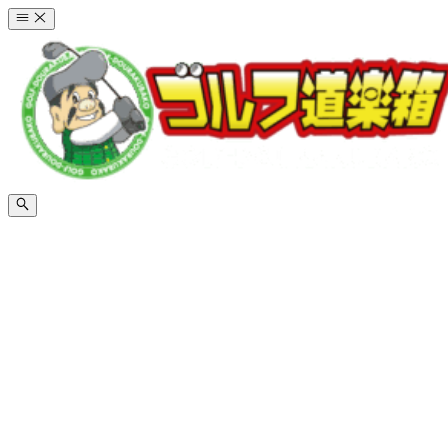
コ
ン
テ
ン
ツ
へ
ス
キ
ッ
プ