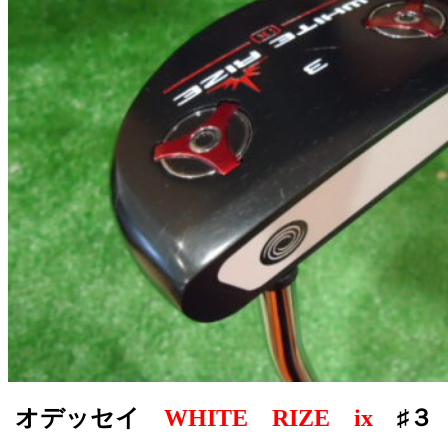
オデッセイ
WHITE RIZE ix
♯３