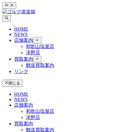
コ
ン
テ
ン
HOME
ツ
NEWS
へ
店舗案内
ス
和歌山塩屋店
キ
滝野店
ッ
買取案内
プ
郵送買取案内
リンク
閉じる
HOME
NEWS
店舗案内
和歌山塩屋店
滝野店
買取案内
郵送買取案内