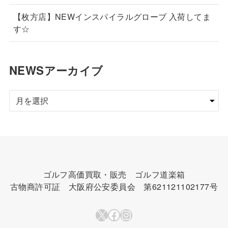
【枚方店】NEWインスパイラルグローブ 入荷してま
す☆
NEWSアーカイブ
NEWS
ア
ー
カ
イ
ブ
ゴルフ高価買取・販売 ゴルフ道楽箱
古物商許可証 大阪府公安委員会 第621121102177号
X
Facebook
Instagram