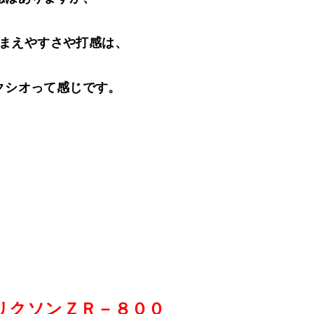
まえやすさや打感は、
クシオって感じです
。
リクソンＺＲ－８００