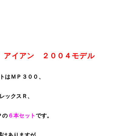
 アイアン ２００４モデル
トはＭＰ３００、
レックスＲ、
Ｐの
６本セット
です。
感はありますが、