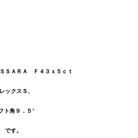
ＳＳＡＲＡ Ｆ４３ｘ５ｃｔ
レックスＳ、
フト角９．５°
です。