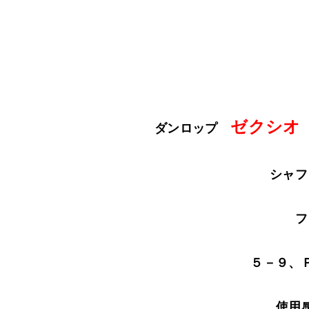
ゼクシオ
ダンロップ
シャフ
フ
５－９、
使用