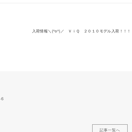
入荷情報＼(^o^)／ ＶｉＱ ２０１０モデル入荷！！！
-6
記事一覧へ