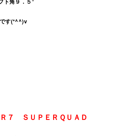
フト角９．５°
です(*^^)v
Ｒ７ ＳＵＰＥＲＱＵＡＤ