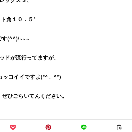
レックスＳ、
フト角１０．５°
す(^^)/~~~
ッドが流行ってますが、
ッコイイですよ(*^。^*)
、ぜひごらいてんください。