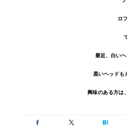
フ
ロ
で
最近、白いヘ
黒いヘッドもカ
興味のある方は