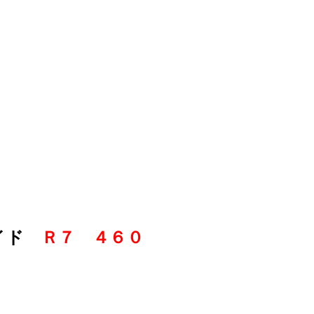
メイド
Ｒ７
４６０