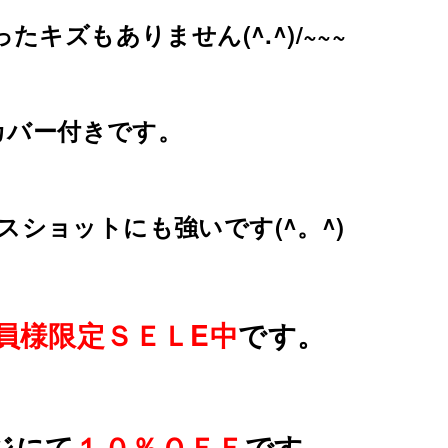
キズもありません(^.^)/~~~
カバー付きです。
ショットにも強いです(^。^)
員様限定ＳＥＬE中
です。
ジにて
１０％ＯＦＦ
です。