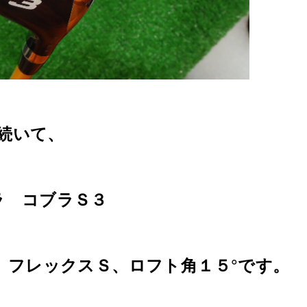
続いて、
ラ コブラＳ３
、フレックスＳ、ロフト角１５°です。