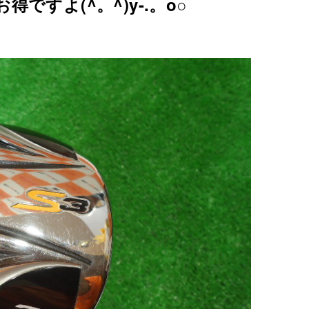
ですよ(^。^)y-.。o○