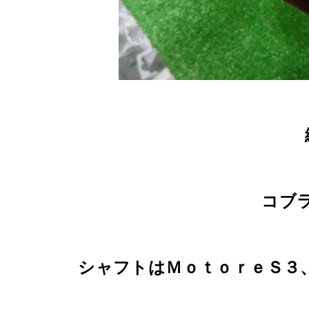
コブ
シャフトはＭｏｔｏｒｅＳ３