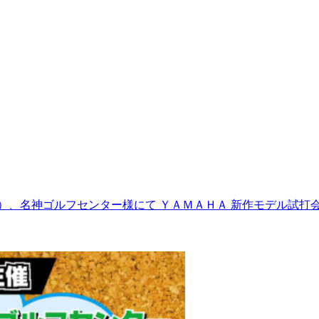
日）、名神ゴルフセンター様にて ＹＡＭＡＨＡ 新作モデル試打