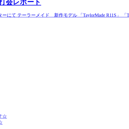
）試打会レポート
ーラーメイド 新作モデル 「TaylorMade R11S」 「Taylo
す☆
☆